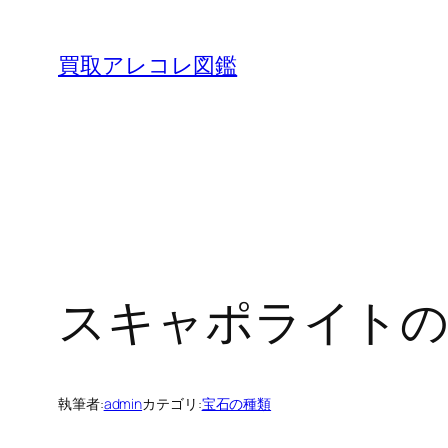
内
容
買取アレコレ図鑑
を
ス
キ
ッ
プ
スキャポライトの
執筆者:
admin
カテゴリ:
宝石の種類