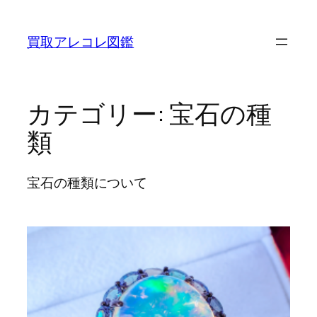
内
容
買取アレコレ図鑑
を
ス
キ
ッ
カテゴリー:
宝石の種
プ
類
宝石の種類について