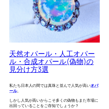
天然オパール・人工オパー
ル・合成オパール(偽物)の
見分け方3選
私たち日本人の間では真珠と並んで人気が高い
オパ
ール
。
しかし人気が高いからこそ多くの偽物もまた市場に
出回っていることをご存知でしょうか？