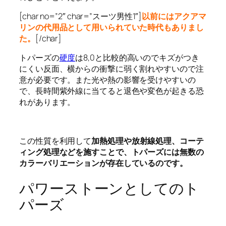
[char no=”2″ char=”スーツ男性1″]
以前にはアクアマ
リンの代用品として用いられていた時代もありまし
た。
[/char]
トパーズの
硬度
は8,0と比較的高いのでキズがつき
にくい反面、横からの衝撃に弱く割れやすいので注
意が必要です。また光や熱の影響を受けやすいの
で、長時間紫外線に当てると退色や変色が起きる恐
れがあります。
この性質を利用して
加熱処理や放射線処理、コーテ
ィング処理などを施すことで、トパーズには無数の
カラーバリエーションが存在しているのです。
パワーストーンとしてのト
パーズ