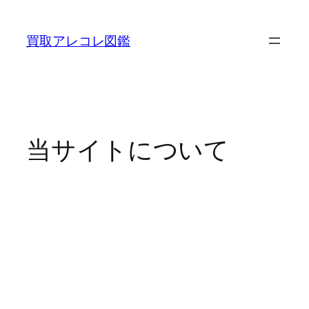
内
容
買取アレコレ図鑑
を
ス
キ
ッ
プ
当サイトについて