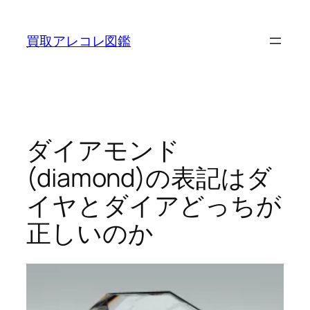
内
容
買取アレコレ図鑑
を
ス
キ
ッ
プ
ダイアモンド
(diamond)の表記はダ
イヤとダイアどっちが
正しいのか