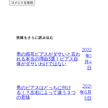
投稿をさらに読み込む
2022
男の両耳ピアスがダサいと言わ
年1
れる本当の理由3選！ピアス自
月4
体がダサいわけではない
日
2021
男のピアスはどっちに付け
年6月
る！？左右によって違う３つ
の意味
5日