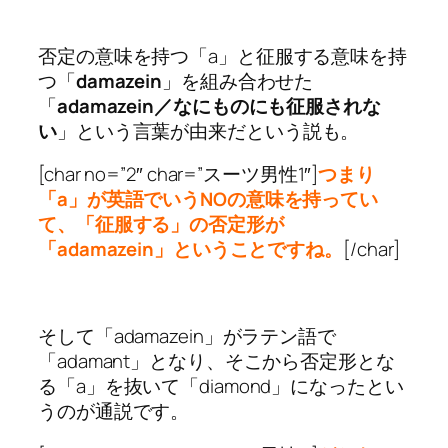
否定の意味を持つ「a」と征服する意味を持
つ「
damazein
」を組み合わせた
「
adamazein／なにものにも征服されな
い
」という言葉が由来だという説も。
[char no=”2″ char=”スーツ男性1″]
つまり
「a」が英語でいうNOの意味を持ってい
て、「征服する」の否定形が
「adamazein」ということですね。
[/char]
そして「adamazein」がラテン語で
「adamant」となり、そこから否定形とな
る「a」を抜いて「diamond」になったとい
うのが通説です。