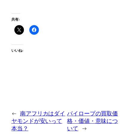
共有:
いいね:
←
南アフリカはダイ
パイロープの買取価
ヤモンドが安いって
格・価値・意味につ
本当？
いて
→