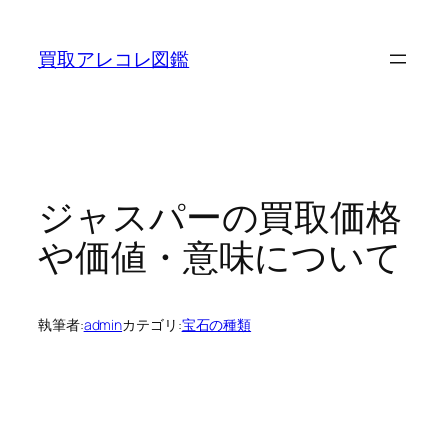
内
容
買取アレコレ図鑑
を
ス
キ
ッ
プ
ジャスパーの買取価格
や価値・意味について
執筆者:
admin
カテゴリ:
宝石の種類