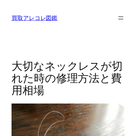
内
容
買取アレコレ図鑑
を
ス
キ
ッ
プ
大切なネックレスが切
れた時の修理方法と費
用相場