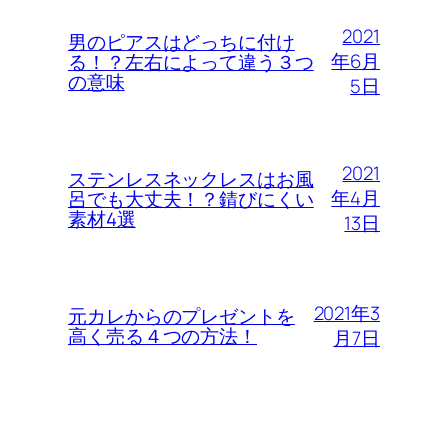
2021
男のピアスはどっちに付け
年6月
る！？左右によって違う３つ
の意味
5日
2021
ステンレスネックレスはお風
年4月
呂でも大丈夫！？錆びにくい
素材4選
13日
2021年3
元カレからのプレゼントを
高く売る４つの方法！
月7日