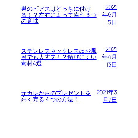
2021
男のピアスはどっちに付け
年6月
る！？左右によって違う３つ
の意味
5日
2021
ステンレスネックレスはお風
年4月
呂でも大丈夫！？錆びにくい
素材4選
13日
2021年3
元カレからのプレゼントを
高く売る４つの方法！
月7日