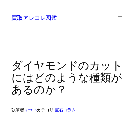
内
容
買取アレコレ図鑑
を
ス
キ
ッ
プ
ダイヤモンドのカット
にはどのような種類が
あるのか？
執筆者:
admin
カテゴリ:
宝石コラム