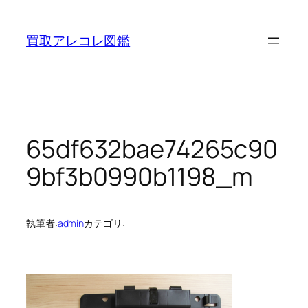
内
容
買取アレコレ図鑑
を
ス
キ
ッ
プ
65df632bae74265c90
9bf3b0990b1198_m
執筆者:
admin
カテゴリ: