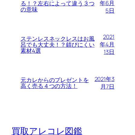
年6月
る！？左右によって違う３つ
の意味
5日
2021
ステンレスネックレスはお風
年4月
呂でも大丈夫！？錆びにくい
素材4選
13日
2021年3
元カレからのプレゼントを
高く売る４つの方法！
月7日
買取アレコレ図鑑