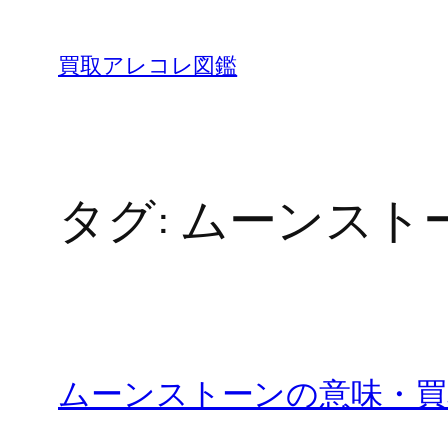
内
容
買取アレコレ図鑑
を
ス
キ
ッ
タグ:
ムーンスト
プ
ムーンストーンの意味・買