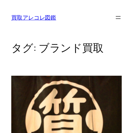
内
容
買取アレコレ図鑑
を
ス
キ
ッ
タグ:
ブランド買取
プ