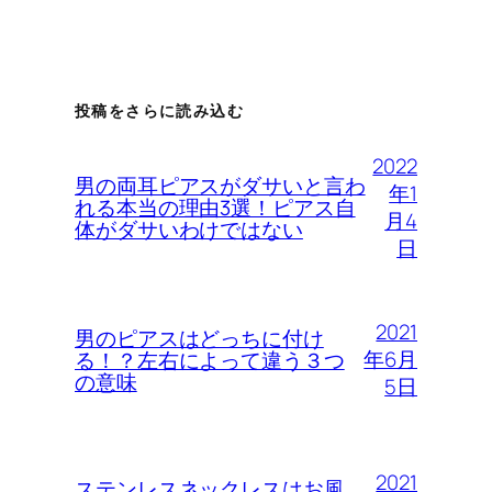
投稿をさらに読み込む
2022
男の両耳ピアスがダサいと言わ
年1
れる本当の理由3選！ピアス自
月4
体がダサいわけではない
日
2021
男のピアスはどっちに付け
年6月
る！？左右によって違う３つ
の意味
5日
2021
ステンレスネックレスはお風