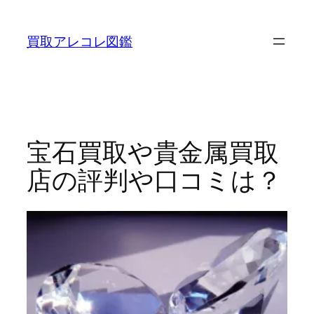
内
容
買取アレコレ図鑑
を
ス
キ
ッ
プ
宝石買取や貴金属買取
店の評判や口コミは？