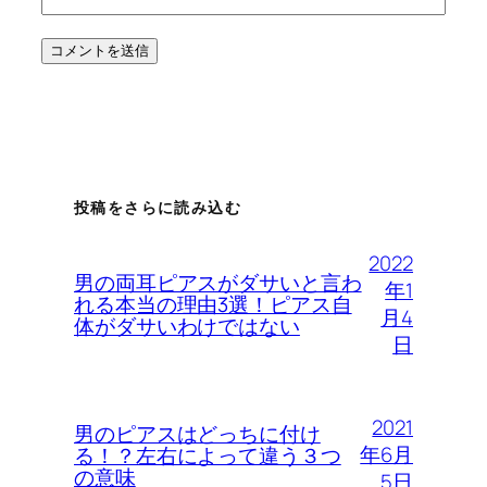
投稿をさらに読み込む
2022
男の両耳ピアスがダサいと言わ
年1
れる本当の理由3選！ピアス自
月4
体がダサいわけではない
日
2021
男のピアスはどっちに付け
年6月
る！？左右によって違う３つ
の意味
5日