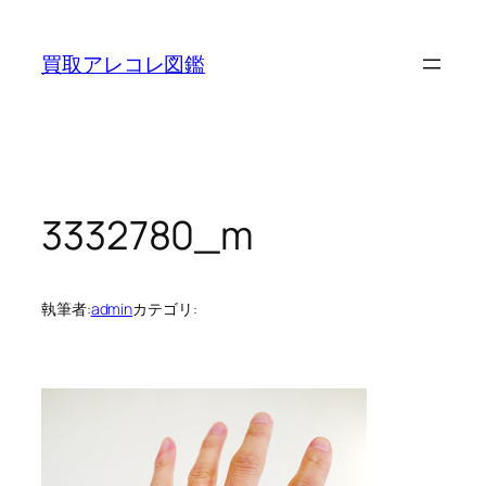
内
容
買取アレコレ図鑑
を
ス
キ
ッ
プ
3332780_m
執筆者:
admin
カテゴリ: