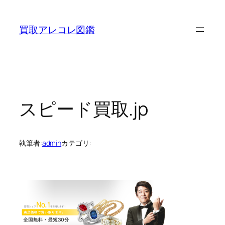
内
容
買取アレコレ図鑑
を
ス
キ
ッ
プ
スピード買取.jp
執筆者:
admin
カテゴリ: