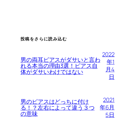
投稿をさらに読み込む
2022
男の両耳ピアスがダサいと言わ
年1
れる本当の理由3選！ピアス自
月4
体がダサいわけではない
日
2021
男のピアスはどっちに付け
年6月
る！？左右によって違う３つ
の意味
5日