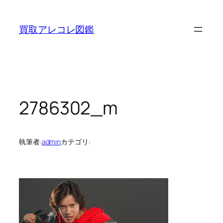
内
容
買取アレコレ図鑑
を
ス
キ
ッ
プ
2786302_m
執筆者:
admin
カテゴリ: