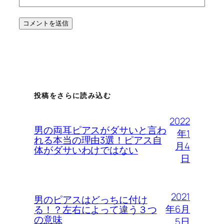
投稿をさらに読み込む
2022
男の両耳ピアスがダサいと言わ
年1
れる本当の理由3選！ピアス自
月4
体がダサいわけではない
日
2021
男のピアスはどっちに付け
年6月
る！？左右によって違う３つ
の意味
5日