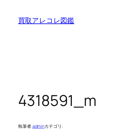
内
容
買取アレコレ図鑑
を
ス
キ
ッ
プ
4318591_m
執筆者:
admin
カテゴリ: