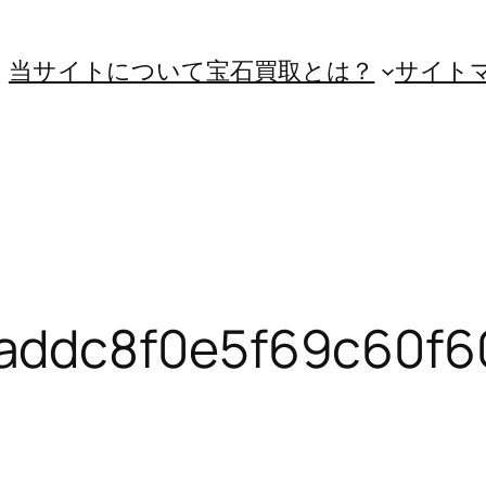
当サイトについて
宝石買取とは？
サイト
addc8f0e5f69c60f6