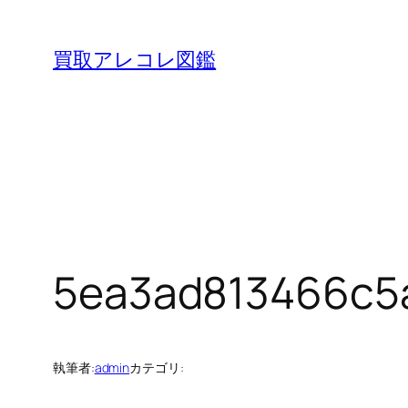
内
容
買取アレコレ図鑑
を
ス
キ
ッ
プ
5ea3ad813466c5
執筆者:
admin
カテゴリ: