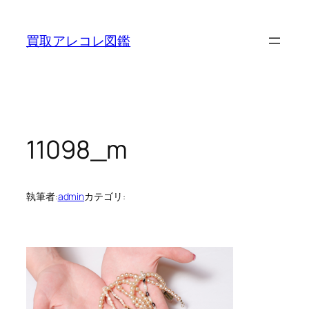
内
容
買取アレコレ図鑑
を
ス
キ
ッ
プ
11098_m
執筆者:
admin
カテゴリ: