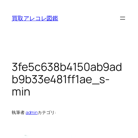
内
容
買取アレコレ図鑑
を
ス
キ
ッ
プ
3fe5c638b4150ab9ad
b9b33e481ff1ae_s-
min
執筆者:
admin
カテゴリ: