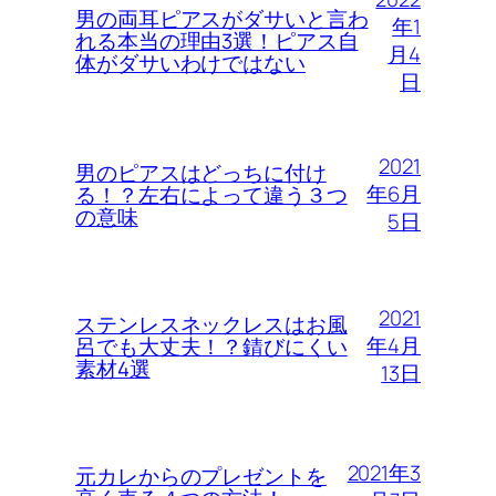
男の両耳ピアスがダサいと言わ
年1
れる本当の理由3選！ピアス自
月4
体がダサいわけではない
日
2021
男のピアスはどっちに付け
年6月
る！？左右によって違う３つ
の意味
5日
2021
ステンレスネックレスはお風
年4月
呂でも大丈夫！？錆びにくい
素材4選
13日
2021年3
元カレからのプレゼントを