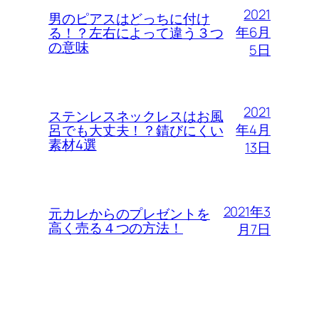
2021
男のピアスはどっちに付け
年6月
る！？左右によって違う３つ
の意味
5日
2021
ステンレスネックレスはお風
年4月
呂でも大丈夫！？錆びにくい
素材4選
13日
2021年3
元カレからのプレゼントを
高く売る４つの方法！
月7日