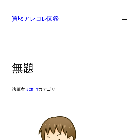
内
容
買取アレコレ図鑑
を
ス
キ
ッ
プ
無題
執筆者:
admin
カテゴリ: