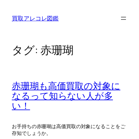
内
容
買取アレコレ図鑑
を
ス
キ
ッ
タグ:
赤珊瑚
プ
赤珊瑚も高価買取の対象に
なるって知らない人が多
い！
お手持ちの赤珊瑚は高価買取の対象になることをご
存知でしょうか。