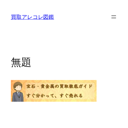
内
容
買取アレコレ図鑑
を
ス
キ
ッ
プ
無題